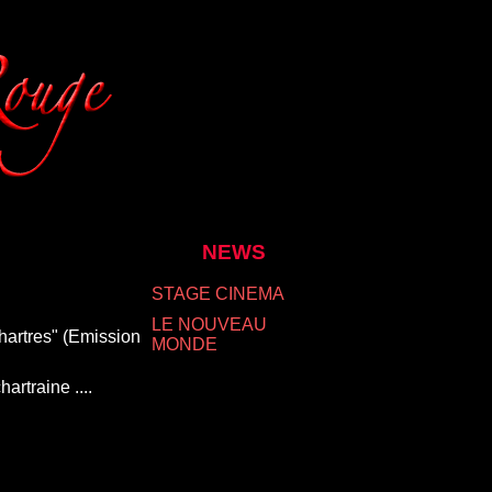
NEWS
STAGE CINEMA
LE NOUVEAU
hartres" (Emission
MONDE
artraine ....